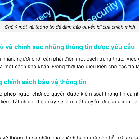
Chú ý một vài thông tin để đảm bảo quyền lợi của chính mình
ủ và chính xác những thông tin được yêu cầu
 nhân, người chơi cần phải điền một cách trung thực. Việc 
ra một cách khó khăn. Đồng thời tạo điều kiện cho các tin 
 chính sách bảo vệ thông tin
ho phép người chơi có quyền được kiểm soát thông tin cá n
iệu. Tất nhiên, điều này sẽ làm mất quyền lợi của chính bạn
 vệ thông tin cá nhân của khách hàng mà còn hỗ trợ tạo ra