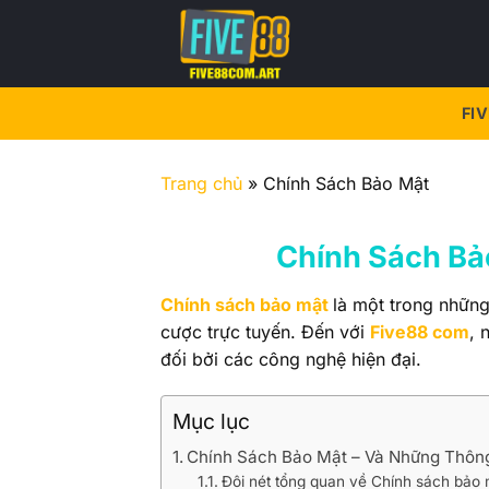
Bỏ
qua
nội
dung
FI
Trang chủ
»
Chính Sách Bảo Mật
Chính Sách Bả
Chính sách bảo mật
là một trong những
cược trực tuyến. Đến với
Five88 com
, 
đối bởi các công nghệ hiện đại.
Mục lục
Chính Sách Bảo Mật – Và Những Thông
Đôi nét tổng quan về Chính sách bảo 