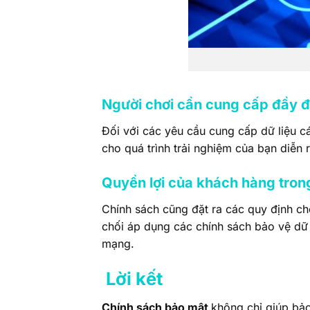
Người chơi cần cung cấp đầy đ
Đối với các yêu cầu cung cấp dữ liệu cá
cho quá trình trải nghiệm của bạn diễn 
Quyền lợi của khách hàng trong
Chính sách cũng đặt ra các quy định c
chối áp dụng các chính sách bảo vệ dữ l
mạng.
Lời kết
Chính sách bảo mật
không chỉ giúp bảo