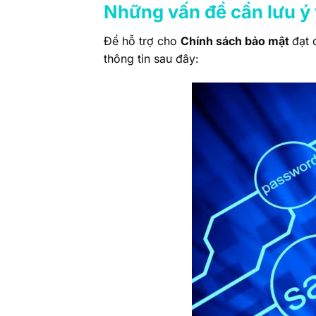
Những vấn đề cần lưu ý 
Để hỗ trợ cho
Chính sách bảo mật
đạt 
thông tin sau đây: