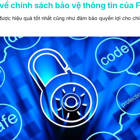
về chính sách bảo vệ thông tin của 
được hiệu quả tốt nhất cũng như đảm bảo quyền lợi cho chí