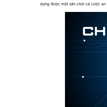
dựng được một sân chơi cá cược an 