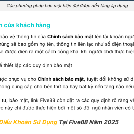
Các phương pháp bảo mật hiện đại được nền tảng áp dụng
ân của khách hàng
 bảo vệ thông tin của
Chính sách bảo mật
lên tài khoản ngư
Chúng sẽ bao gồm họ tên, thông tin liên lạc như số điện thoạ
sẽ được diễn ra một cách công khai khi người chơi thực hiện
ể thiết lập các quy định bảo mật
 được phục vụ cho
Chính sách bảo mật
, tuyệt đối không sử 
không cung cấp cho bên thứ ba hay bất kỳ nền tảng nào nếu
 tư, bảo mật, link Five88 còn đặt ra các quy định rõ ràng v
ệc này chỉ được thực hiện bởi một số đội ngũ nhân viên có
Điều Khoản Sử Dụng
Tại Five88 Năm 2025