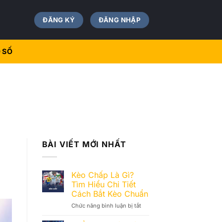
ĐĂNG KÝ
ĐĂNG NHẬP
 SỐ
BÀI VIẾT MỚI NHẤT
Kèo Chấp Là Gì?
Tìm Hiểu Chi Tiết
Cách Bắt Kèo Chuẩn
Chức năng bình luận bị tắt
ở
Kèo