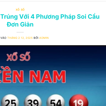
XỔ SỐ
Trúng Với 4 Phương Pháp Soi Cầu
Đơn Giản
 VÀO
THÁNG 2 12, 2025
BỞI
ADMIN