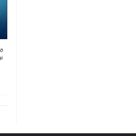
hờ
ại