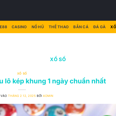
VE88
CASINO
NỔ HŨ
THỂ THAO
BẮN CÁ
ĐÁ GÀ
XỔ
XỔ SỐ
XỔ SỐ
u lô kép khung 1 ngày chuẩn nhất
 VÀO
THÁNG 2 12, 2025
BỞI
ADMIN