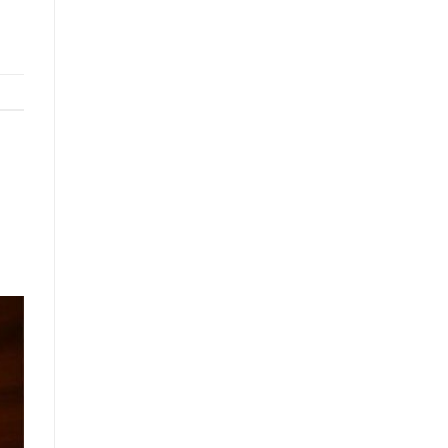
chuẩn
Siêu
nhất
Tốc
Là
Gì?
Vì
Sao
Được
Nhiều
Người
Chọn
Lựa?