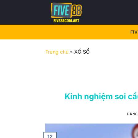
Bỏ
qua
nội
dung
FI
Trang chủ
»
XỔ SỐ
Kinh nghiệm soi cầ
ĐĂNG
12