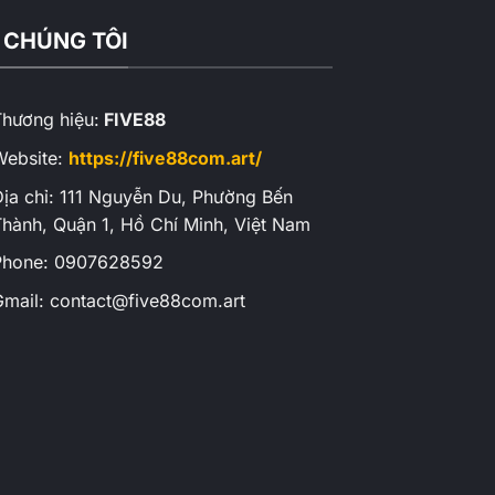
 CHÚNG TÔI
hương hiệu:
FIVE88
Website:
https://five88com.art/
ịa chỉ: 111 Nguyễn Du, Phường Bến
hành, Quận 1, Hồ Chí Minh, Việt Nam
Phone: 0907628592
Gmail:
contact@five88com.art