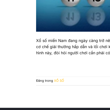
Xổ số miền Nam đang ngày càng trở nên
cơ chế giải thưởng hấp dẫn và lối chơi 
hình này, đòi hỏi người chơi cần phải c
Đăng trong
XỔ SỐ